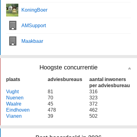
KoningBoer
AMSupport
Maakbaar
Hoogste concurrentie
plaats
adviesbureaus
aantal inwoners
per adviesbureau
Vught
81
316
Nuenen
70
323
Waalre
45
372
Eindhoven
478
462
Vianen
39
502