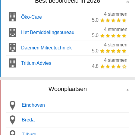
Best beoordeeld in 2026
4 stemmen
Öko-Care
5.0
4 stemmen
Het Bemiddelingsbureau
5.0
4 stemmen
Daemen Milieutechniek
5.0
4 stemmen
Tritium Advies
4.8
Woonplaatsen
Eindhoven
Breda
Tilburg