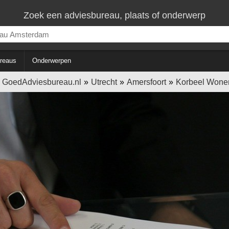
Zoek een adviesbureau, plaats of onderwerp
reaus
Onderwerpen
GoedAdviesbureau.nl
Utrecht
Amersfoort
Korbeel Wone