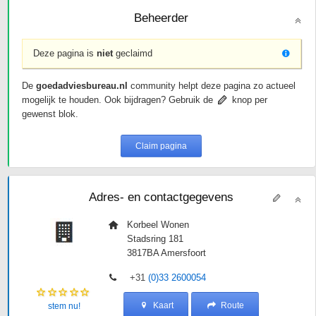
Beheerder
Deze pagina is
niet
geclaimd
De
goedadviesbureau.nl
community helpt deze pagina zo actueel
mogelijk te houden. Ook bijdragen? Gebruik de
knop per
gewenst blok.
Claim pagina
Adres- en contactgegevens
Korbeel Wonen
Stadsring 181
3817BA
Amersfoort
+31
(0)33 2600054
Kaart
Route
stem nu!