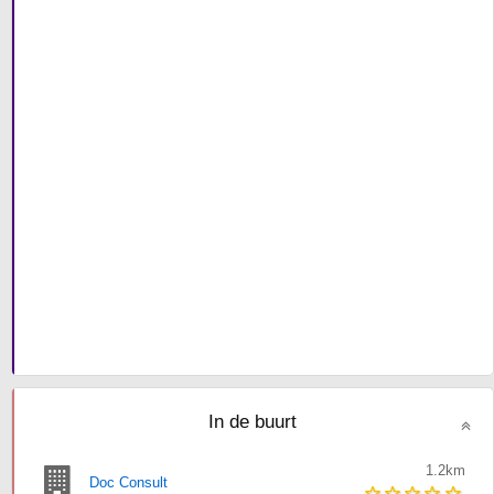
In de buurt
1.2km
Doc Consult