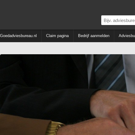
Goedadviesbureau.nl
Claim pagina
Bedrijf aanmelden
Adviesbu