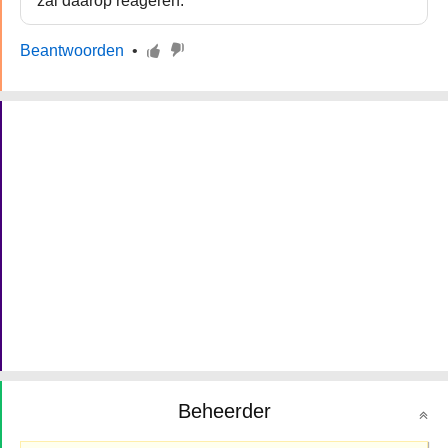
zal daarop reageren.
Beantwoorden
•
Beheerder