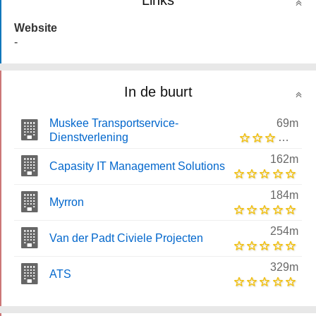
Links
Website
-
In de buurt
Muskee Transportservice-
69m
Dienstverlening
162m
Capasity IT Management Solutions
184m
Myrron
254m
Van der Padt Civiele Projecten
329m
ATS