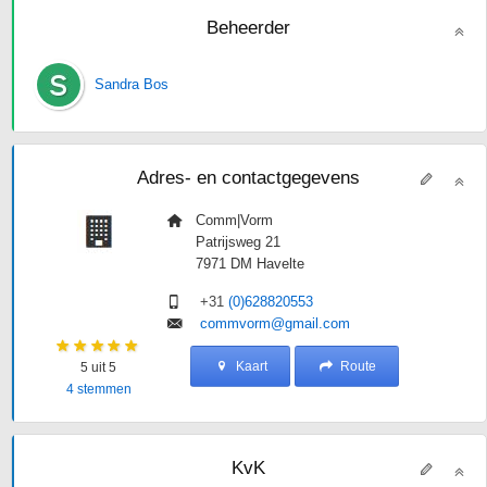
Beheerder
Sandra Bos
Adres- en contactgegevens
Comm|Vorm
Patrijsweg 21
7971 DM
Havelte
+31
(0)628820553
commvorm@gmail.com
Kaart
Route
5
uit 5
4
stemmen
KvK