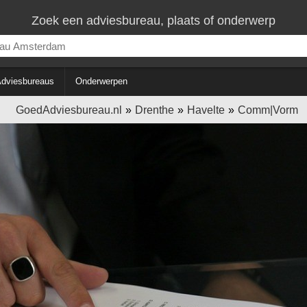
Zoek een adviesbureau, plaats of onderwerp
dviesbureaus
Onderwerpen
GoedAdviesbureau.nl
Drenthe
Havelte
Comm|Vorm