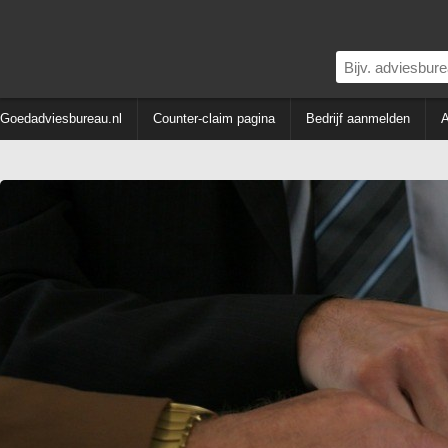
Goedadviesbureau.nl
Counter-claim pagina
Bedrijf aanmelden
A