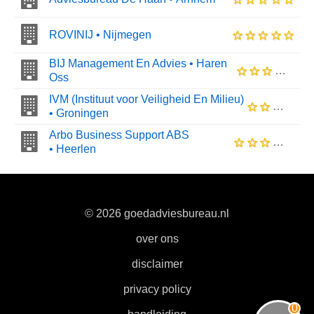
ROVINIJ • Nijmegen
BIJ Management En Advies • Haren
Oss
IVM (Instituut voor Veiligheid En Milieu)
• Groningen
Arbo Business Support ABS
• Heerlen
© 2026 goedadviesbureau.nl
|
over ons
|
disclaimer
|
privacy policy
|
0