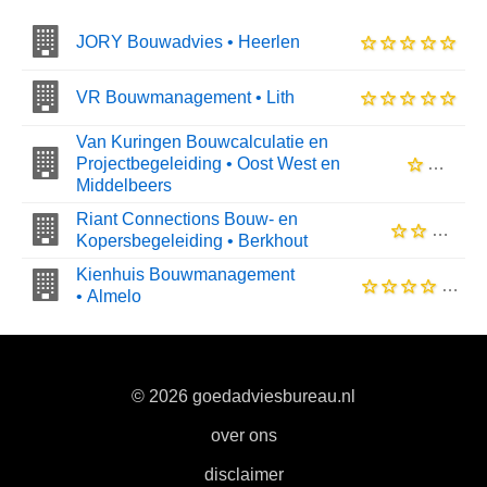
JORY Bouwadvies • Heerlen
VR Bouwmanagement • Lith
Van Kuringen Bouwcalculatie en
Projectbegeleiding • Oost West en
Middelbeers
Riant Connections Bouw- en
Kopersbegeleiding • Berkhout
Kienhuis Bouwmanagement
• Almelo
© 2026 goedadviesbureau.nl
|
over ons
|
disclaimer