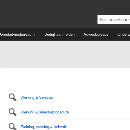
Goedadviesbureau.nl
Bedrijf aanmelden
Adviesbureaus
Onderw
Werving & Selectie
Werving & selectieprocedure
Training, werving & selectie