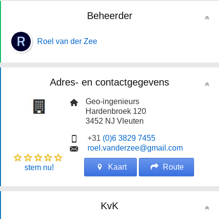
Beheerder
Roel van der Zee
Adres- en contactgegevens
Geo-ingenieurs
Hardenbroek 120
3452 NJ
Vleuten
+31
(0)6 3829 7455
roel.vanderzee@gmail.com
Kaart
Route
stem nu!
KvK