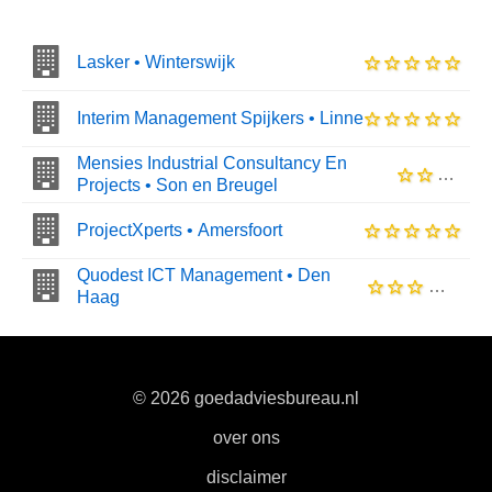
Lasker • Winterswijk
Interim Management Spijkers • Linne
Mensies Industrial Consultancy En
Projects • Son en Breugel
ProjectXperts • Amersfoort
Quodest ICT Management • Den
Haag
© 2026 goedadviesbureau.nl
|
over ons
|
disclaimer